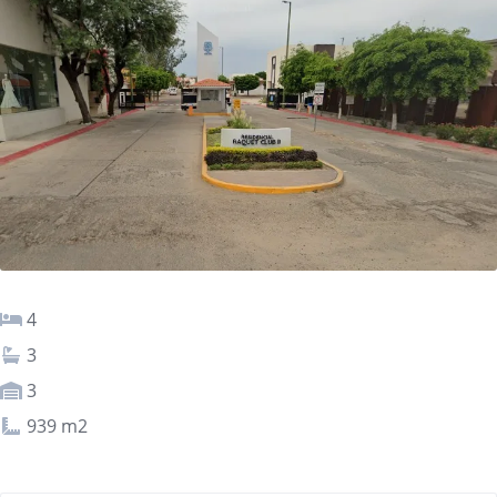
4
3
3
939 m2