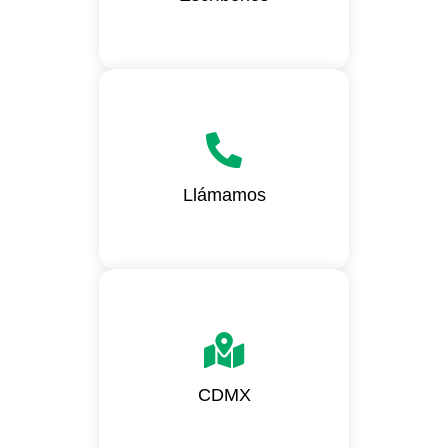
+52 (55) 7662 3768
+52 (664) 822 9714
Llámamos
+1 (619) 957 7489
Av. Vasco de Quiroga 3900
Torre A Piso 10 Santa Fe,
CDMX
05348, Ciudad de México.