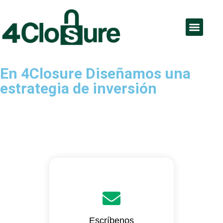
Educación Financiera
Productos y servicios
En 4Closure Diseñamos una
estrategia de inversión
contacto@4closuremexico.com.mx
Escríbenos