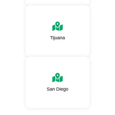
Torela corporativo piso 5
interior 513 Col. Calete,
Tijuana
Tijuana, B.C. 22014
600 W Broadway Suite 700
San Diego, CA 92101
San Diego