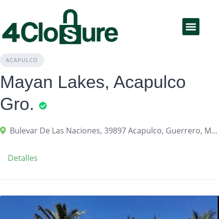
Educación Financiera
Productos y servicios
ACAPULCO
Mayan Lakes, Acapulco
Gro.
Bulevar De Las Naciones, 39897 Acapulco, Guerrero, México
Detalles