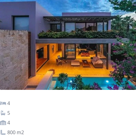
4
5
4
800 m2