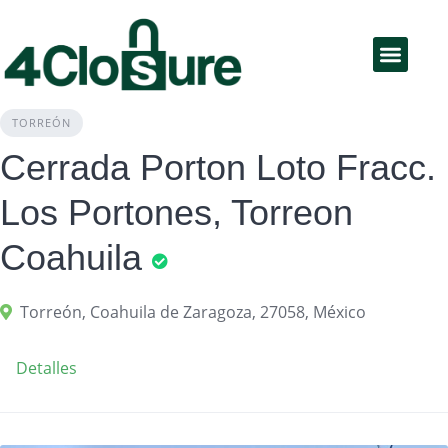
Educación Financiera
Productos y servicios
TORREÓN
Cerrada Porton Loto Fracc.
Los Portones, Torreon
Coahuila
Torreón, Coahuila de Zaragoza, 27058, México
Detalles