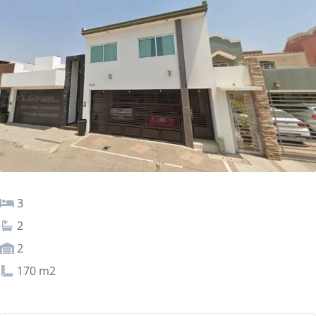
3
2
2
170 m2