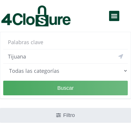
Educación Financiera
Productos y servicios
Buscar
Filtro