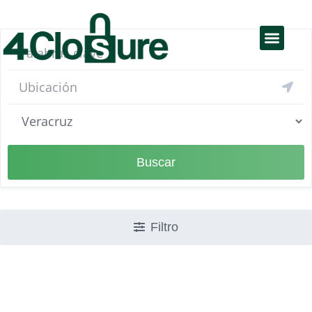
Educación Financiera
Productos y servicios
Buscar
Filtro